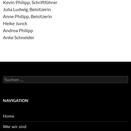
Kevin Philipp, Schriftführer
Julia Ludwig, Beisitzerin
Anne Philipp, Beisitzerin
Heike Junck
Andrea Philipp
Anke Schneider
Suchen
nach:
NAVIGATION
Home
Wer wir sind