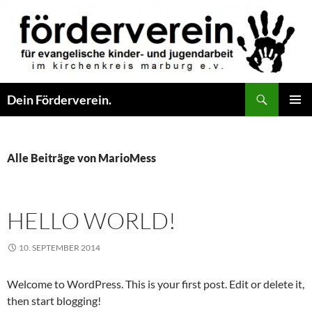
Zum
Inhalt
springen
Suchen
Dein Förderverein.
PRIMÄR
MENÜ
Alle Beiträge von MarioMess
HELLO WORLD!
10. SEPTEMBER 2014
Welcome to WordPress. This is your first post. Edit or delete it,
then start blogging!